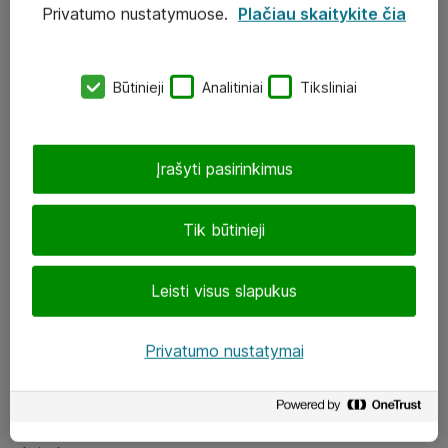
Privatumo nustatymuose.
Plačiau skaitykite čia
UAB „ATEA“
eShop@atea.lt
Būtinieji
Analitiniai
Tiksliniai
J. Rutkausko g. 6, Vilnius
Atea kontaktai
Įrašyti pasirinkimus
Aplankykite mus
Tik būtinieji
LinkedIn
Leisti visus slapukus
Facebook
Renginiai
Privatumo nustatymai
Apie Atea