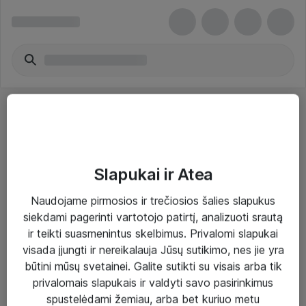
Slapukai ir Atea
Sprendimai ir paslaugos
Naudojame pirmosios ir trečiosios šalies slapukus
siekdami pagerinti vartotojo patirtį, analizuoti srautą
Paslaugos
ir teikti suasmenintus skelbimus. Privalomi slapukai
Sprendimai
visada įjungti ir nereikalauja Jūsų sutikimo, nes jie yra
būtini mūsų svetainei. Galite sutikti su visais arba tik
Įgyvendinti projektai
privalomais slapukais ir valdyti savo pasirinkimus
Atea ekspertų patarimai verslui
spustelėdami žemiau, arba bet kuriuo metu