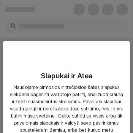
Slapukai ir Atea
Sprendimai ir paslaugos
Naudojame pirmosios ir trečiosios šalies slapukus
siekdami pagerinti vartotojo patirtį, analizuoti srautą
Paslaugos
ir teikti suasmenintus skelbimus. Privalomi slapukai
Sprendimai
visada įjungti ir nereikalauja Jūsų sutikimo, nes jie yra
būtini mūsų svetainei. Galite sutikti su visais arba tik
Įgyvendinti projektai
privalomais slapukais ir valdyti savo pasirinkimus
Atea ekspertų patarimai verslui
spustelėdami žemiau, arba bet kuriuo metu