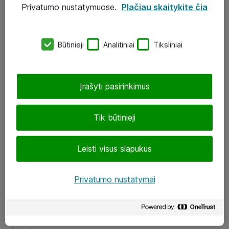
Privatumo nustatymuose.
Plačiau skaitykite čia
UAB „ATEA“
eShop@atea.lt
Būtinieji
Analitiniai
Tiksliniai
J. Rutkausko g. 6, Vilnius
Atea kontaktai
Įrašyti pasirinkimus
Aplankykite mus
Tik būtinieji
LinkedIn
Leisti visus slapukus
Facebook
Renginiai
Privatumo nustatymai
Apie Atea