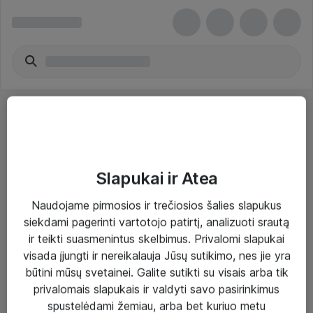
Slapukai ir Atea
Sprendimai ir paslaugos
Naudojame pirmosios ir trečiosios šalies slapukus
siekdami pagerinti vartotojo patirtį, analizuoti srautą
Paslaugos
ir teikti suasmenintus skelbimus. Privalomi slapukai
Sprendimai
visada įjungti ir nereikalauja Jūsų sutikimo, nes jie yra
būtini mūsų svetainei. Galite sutikti su visais arba tik
Įgyvendinti projektai
privalomais slapukais ir valdyti savo pasirinkimus
Atea ekspertų patarimai verslui
spustelėdami žemiau, arba bet kuriuo metu