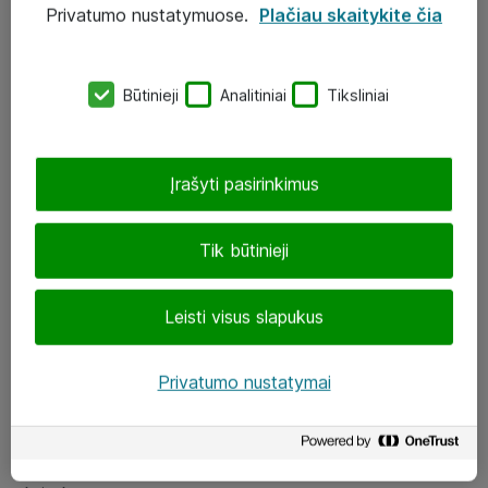
Privatumo nustatymuose.
Plačiau skaitykite čia
UAB „ATEA“
eShop@atea.lt
Būtinieji
Analitiniai
Tiksliniai
J. Rutkausko g. 6, Vilnius
Atea kontaktai
Įrašyti pasirinkimus
Aplankykite mus
Tik būtinieji
LinkedIn
Leisti visus slapukus
Facebook
Renginiai
Privatumo nustatymai
Apie Atea