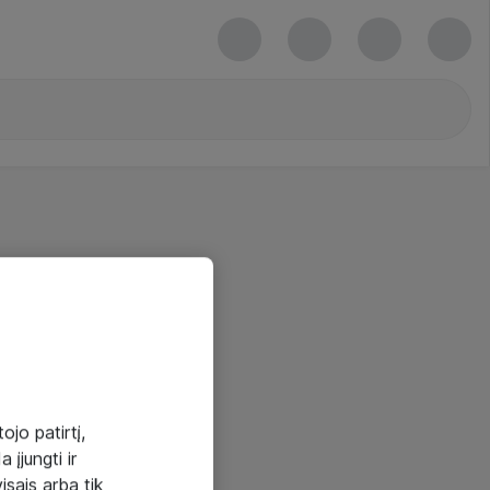
ojo patirtį,
 įjungti ir
visais arba tik