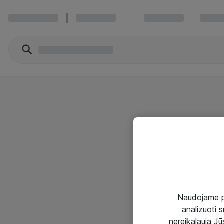
Naudojame pir
analizuoti s
nereikalauja Jūs