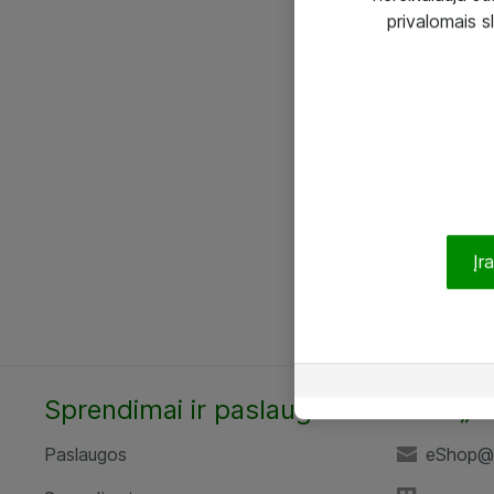
privalomais s
Įr
Sprendimai ir paslaugos
UAB „A
Paslaugos
eShop@a