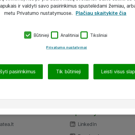
lapukais ir valdyti savo pasirinkimus spustelėdami žemiau, arb
metu Privatumo nustatymuose.
Plačiau skaitykite čia
Būtinieji
Analitiniai
Tiksliniai
Privatumo nustatymai
ašyti pasirinkimus
Tik būtinieji
Leisti visus sla
TEA“
Aplankykite mus
tea.lt
LinkedIn