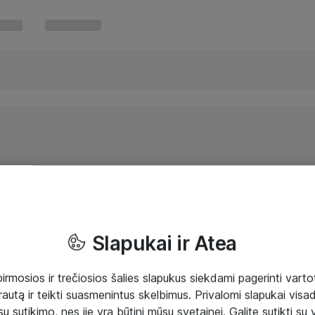
Slapukai ir Atea
mosios ir trečiosios šalies slapukus siekdami pagerinti vartot
rautą ir teikti suasmenintus skelbimus. Privalomi slapukai visada
ų sutikimo, nes jie yra būtini mūsų svetainei. Galite sutikti su 