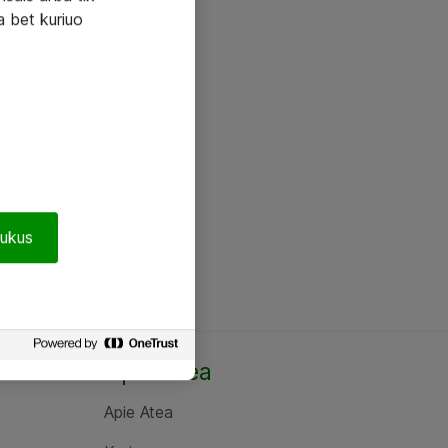
a bet kuriuo
pukus
Apie Atea
Apie Atea