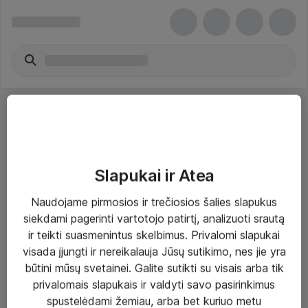
Slapukai ir Atea
Sprendimai ir paslaugos
Naudojame pirmosios ir trečiosios šalies slapukus
siekdami pagerinti vartotojo patirtį, analizuoti srautą
Paslaugos
ir teikti suasmenintus skelbimus. Privalomi slapukai
Sprendimai
visada įjungti ir nereikalauja Jūsų sutikimo, nes jie yra
būtini mūsų svetainei. Galite sutikti su visais arba tik
Įgyvendinti projektai
privalomais slapukais ir valdyti savo pasirinkimus
Atea ekspertų patarimai verslui
spustelėdami žemiau, arba bet kuriuo metu