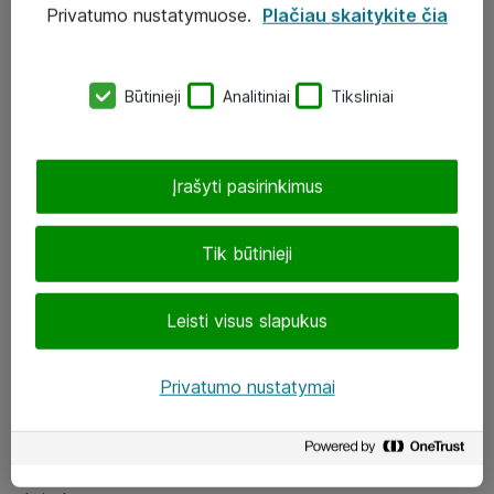
Privatumo nustatymuose.
Plačiau skaitykite čia
UAB „ATEA“
eShop@atea.lt
Būtinieji
Analitiniai
Tiksliniai
J. Rutkausko g. 6, Vilnius
Atea kontaktai
Įrašyti pasirinkimus
Aplankykite mus
Tik būtinieji
LinkedIn
Leisti visus slapukus
Facebook
Renginiai
Privatumo nustatymai
Apie Atea