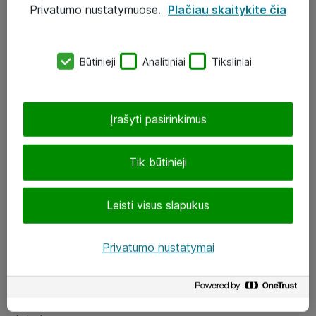
Privatumo nustatymuose.
Plačiau skaitykite čia
UAB „ATEA“
eShop@atea.lt
Būtinieji
Analitiniai
Tiksliniai
J. Rutkausko g. 6, Vilnius
Atea kontaktai
Įrašyti pasirinkimus
Aplankykite mus
Tik būtinieji
LinkedIn
Leisti visus slapukus
Facebook
Renginiai
Privatumo nustatymai
Apie Atea