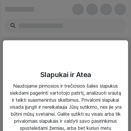
Slapukai ir Atea
Sprendimai ir paslaugos
Naudojame pirmosios ir trečiosios šalies slapukus
siekdami pagerinti vartotojo patirtį, analizuoti srautą
Paslaugos
ir teikti suasmenintus skelbimus. Privalomi slapukai
Sprendimai
visada įjungti ir nereikalauja Jūsų sutikimo, nes jie yra
būtini mūsų svetainei. Galite sutikti su visais arba tik
Įgyvendinti projektai
privalomais slapukais ir valdyti savo pasirinkimus
Atea ekspertų patarimai verslui
spustelėdami žemiau, arba bet kuriuo metu