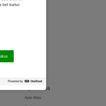
a bet kuriuo
pukus
Apie Atea
Apie Atea