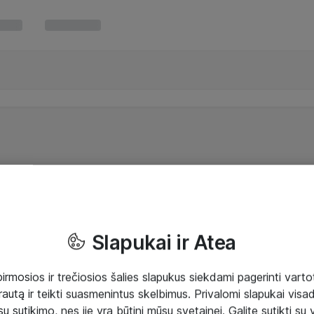
Slapukai ir Atea
mosios ir trečiosios šalies slapukus siekdami pagerinti vartot
rautą ir teikti suasmenintus skelbimus. Privalomi slapukai visada
ų sutikimo, nes jie yra būtini mūsų svetainei. Galite sutikti su 