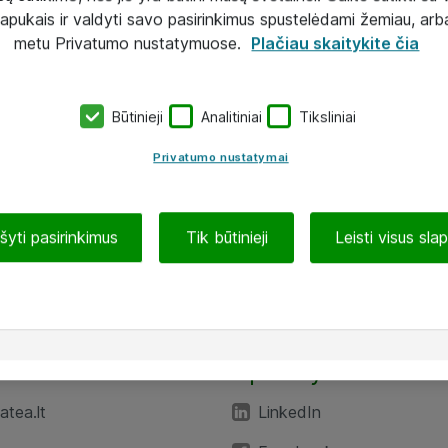
lapukais ir valdyti savo pasirinkimus spustelėdami žemiau, arb
metu Privatumo nustatymuose.
Plačiau skaitykite čia
Būtinieji
Analitiniai
Tiksliniai
Privatumo nustatymai
ašyti pasirinkimus
Tik būtinieji
Leisti visus sla
TEA“
Aplankykite mus
tea.lt
LinkedIn