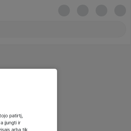
ojo patirtį,
 įjungti ir
visais arba tik