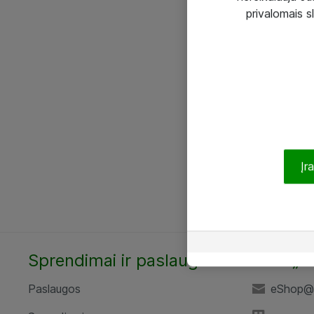
privalomais s
Įr
Sprendimai ir paslaugos
UAB „A
Paslaugos
eShop@a