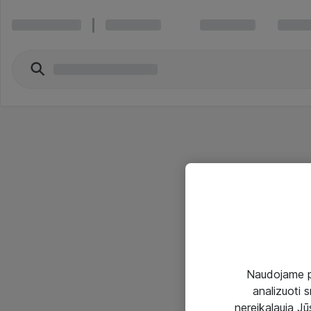
Naudojame pir
analizuoti s
nereikalauja Jūs