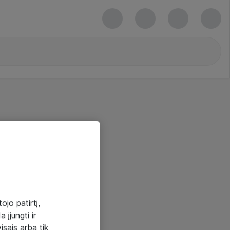
ojo patirtį,
 įjungti ir
visais arba tik