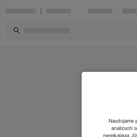
Naudojame pir
analizuoti s
nereikalauja Jūs