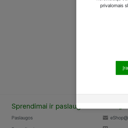
privalomais s
Įr
Sprendimai ir paslaugos
UAB „A
Paslaugos
eShop@a