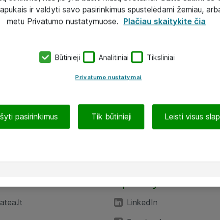
lapukais ir valdyti savo pasirinkimus spustelėdami žemiau, arb
metu Privatumo nustatymuose.
Plačiau skaitykite čia
Būtinieji
Analitiniai
Tiksliniai
Privatumo nustatymai
ašyti pasirinkimus
Tik būtinieji
Leisti visus sla
TEA“
Aplankykite mus
tea.lt
LinkedIn