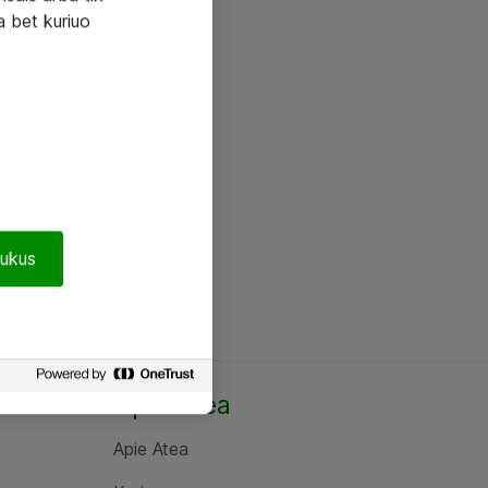
a bet kuriuo
pukus
Apie Atea
Apie Atea