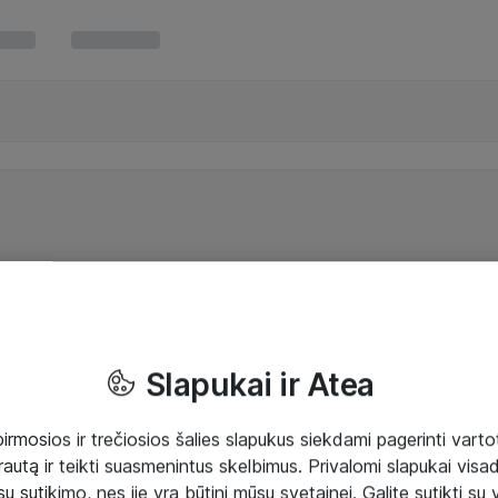
Slapukai ir Atea
mosios ir trečiosios šalies slapukus siekdami pagerinti vartot
rautą ir teikti suasmenintus skelbimus. Privalomi slapukai visada
ų sutikimo, nes jie yra būtini mūsų svetainei. Galite sutikti su 