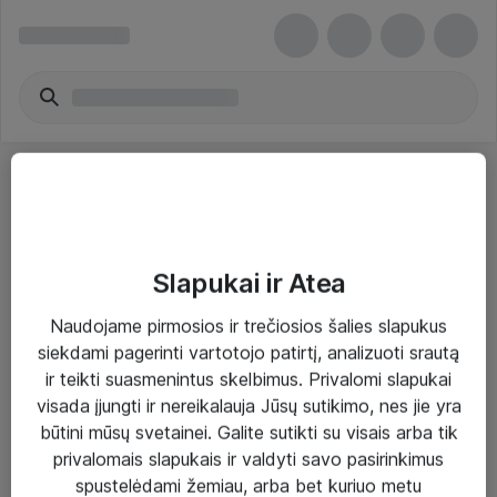
Slapukai ir Atea
Sprendimai ir paslaugos
Naudojame pirmosios ir trečiosios šalies slapukus
siekdami pagerinti vartotojo patirtį, analizuoti srautą
Paslaugos
ir teikti suasmenintus skelbimus. Privalomi slapukai
Sprendimai
visada įjungti ir nereikalauja Jūsų sutikimo, nes jie yra
būtini mūsų svetainei. Galite sutikti su visais arba tik
Įgyvendinti projektai
privalomais slapukais ir valdyti savo pasirinkimus
Atea ekspertų patarimai verslui
spustelėdami žemiau, arba bet kuriuo metu