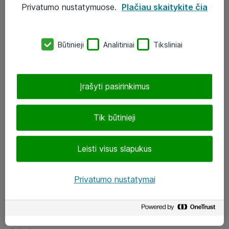
Privatumo nustatymuose.
Plačiau skaitykite čia
UAB „ATEA“
eShop@atea.lt
Būtinieji
Analitiniai
Tiksliniai
J. Rutkausko g. 6, Vilnius
Atea kontaktai
Įrašyti pasirinkimus
Aplankykite mus
Tik būtinieji
LinkedIn
Leisti visus slapukus
Facebook
Renginiai
Privatumo nustatymai
Apie Atea