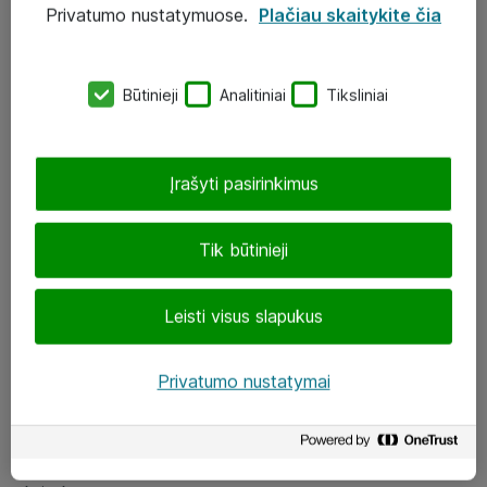
Privatumo nustatymuose.
Plačiau skaitykite čia
UAB „ATEA“
eShop@atea.lt
Būtinieji
Analitiniai
Tiksliniai
J. Rutkausko g. 6, Vilnius
Atea kontaktai
Įrašyti pasirinkimus
Aplankykite mus
Tik būtinieji
LinkedIn
Leisti visus slapukus
Facebook
Renginiai
Privatumo nustatymai
Apie Atea