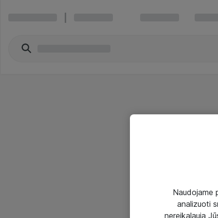
Naudojame pir
analizuoti s
nereikalauja Jūs