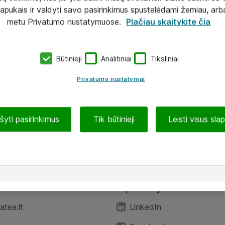
lapukais ir valdyti savo pasirinkimus spustelėdami žemiau, arb
metu Privatumo nustatymuose.
Plačiau skaitykite čia
Būtinieji
Analitiniai
Tiksliniai
Privatumo nustatymai
ašyti pasirinkimus
Tik būtinieji
Leisti visus sla
TEA“
Aplankykite mus
tea.lt
LinkedIn