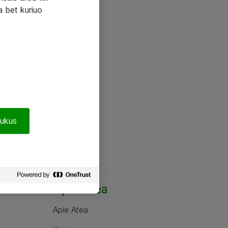
a bet kuriuo
pukus
Apie Atea
Apie Atea