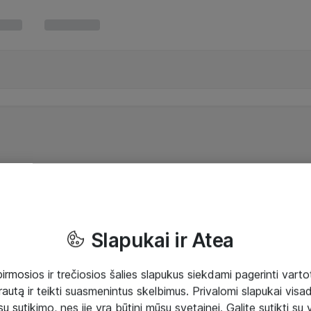
Slapukai ir Atea
mosios ir trečiosios šalies slapukus siekdami pagerinti vartot
rautą ir teikti suasmenintus skelbimus. Privalomi slapukai visada
ų sutikimo, nes jie yra būtini mūsų svetainei. Galite sutikti su 