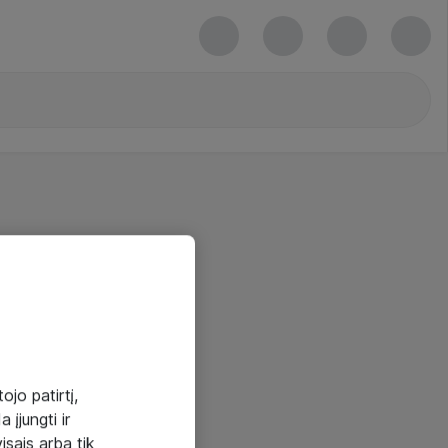
ojo patirtį,
 įjungti ir
visais arba tik