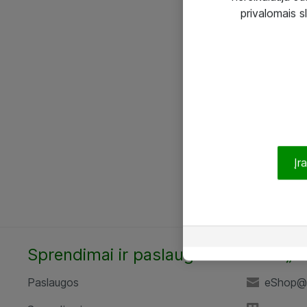
privalomais s
Įr
Sprendimai ir paslaugos
UAB „A
Paslaugos
eShop@a