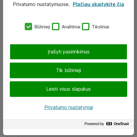
Privatumo nustatymuose.
Plačiau skaitykite čia
UAB „ATEA“
eShop@atea.lt
Būtinieji
Analitiniai
Tiksliniai
J. Rutkausko g. 6, Vilnius
Atea kontaktai
Įrašyti pasirinkimus
Aplankykite mus
Tik būtinieji
LinkedIn
Leisti visus slapukus
Facebook
Renginiai
Privatumo nustatymai
Apie Atea