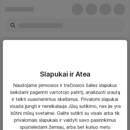
Slapukai ir Atea
Sprendimai ir paslaugos
Naudojame pirmosios ir trečiosios šalies slapukus
siekdami pagerinti vartotojo patirtį, analizuoti srautą
Paslaugos
ir teikti suasmenintus skelbimus. Privalomi slapukai
Sprendimai
visada įjungti ir nereikalauja Jūsų sutikimo, nes jie yra
būtini mūsų svetainei. Galite sutikti su visais arba tik
Įgyvendinti projektai
privalomais slapukais ir valdyti savo pasirinkimus
Atea ekspertų patarimai verslui
spustelėdami žemiau, arba bet kuriuo metu