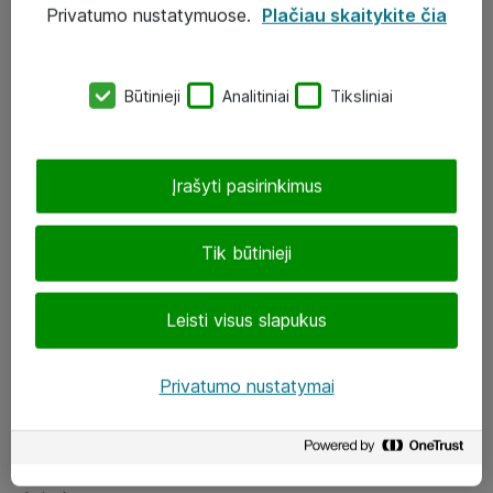
Privatumo nustatymuose.
Plačiau skaitykite čia
UAB „ATEA“
eShop@atea.lt
Būtinieji
Analitiniai
Tiksliniai
J. Rutkausko g. 6, Vilnius
Atea kontaktai
Įrašyti pasirinkimus
Aplankykite mus
Tik būtinieji
LinkedIn
Leisti visus slapukus
Facebook
Renginiai
Privatumo nustatymai
Apie Atea