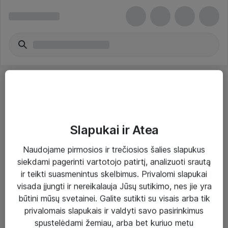
Slapukai ir Atea
Sprendimai ir paslaugos
Naudojame pirmosios ir trečiosios šalies slapukus
siekdami pagerinti vartotojo patirtį, analizuoti srautą
Paslaugos
ir teikti suasmenintus skelbimus. Privalomi slapukai
Sprendimai
visada įjungti ir nereikalauja Jūsų sutikimo, nes jie yra
būtini mūsų svetainei. Galite sutikti su visais arba tik
Įgyvendinti projektai
privalomais slapukais ir valdyti savo pasirinkimus
Atea ekspertų patarimai verslui
spustelėdami žemiau, arba bet kuriuo metu