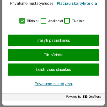
Privatumo nustatymuose.
Plačiau skaitykite čia
UAB „ATEA“
eShop@atea.lt
Būtinieji
Analitiniai
Tiksliniai
J. Rutkausko g. 6, Vilnius
Atea kontaktai
Įrašyti pasirinkimus
Aplankykite mus
Tik būtinieji
LinkedIn
Leisti visus slapukus
Facebook
Renginiai
Privatumo nustatymai
Apie Atea