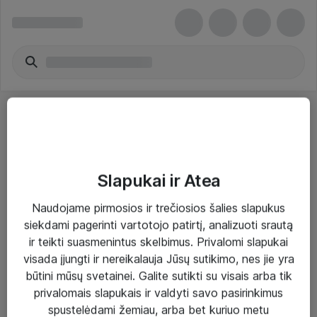
Slapukai ir Atea
Sprendimai ir paslaugos
Naudojame pirmosios ir trečiosios šalies slapukus
siekdami pagerinti vartotojo patirtį, analizuoti srautą
Paslaugos
ir teikti suasmenintus skelbimus. Privalomi slapukai
Sprendimai
visada įjungti ir nereikalauja Jūsų sutikimo, nes jie yra
būtini mūsų svetainei. Galite sutikti su visais arba tik
Įgyvendinti projektai
privalomais slapukais ir valdyti savo pasirinkimus
Atea ekspertų patarimai verslui
spustelėdami žemiau, arba bet kuriuo metu