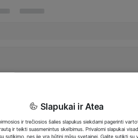
Slapukai ir Atea
mosios ir trečiosios šalies slapukus siekdami pagerinti vartot
rautą ir teikti suasmenintus skelbimus. Privalomi slapukai visada
ų sutikimo, nes jie yra būtini mūsų svetainei. Galite sutikti su 