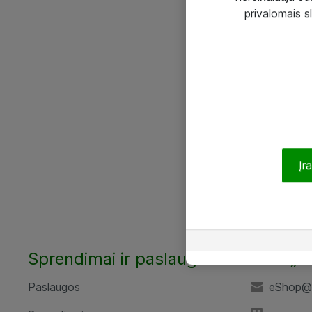
privalomais s
Įr
Sprendimai ir paslaugos
UAB „A
Paslaugos
eShop@a