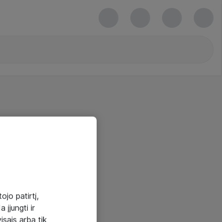
ojo patirtį,
 įjungti ir
visais arba tik