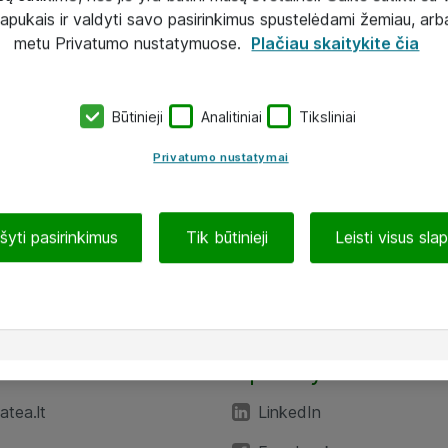
lapukais ir valdyti savo pasirinkimus spustelėdami žemiau, arb
metu Privatumo nustatymuose.
Plačiau skaitykite čia
Būtinieji
Analitiniai
Tiksliniai
Privatumo nustatymai
ašyti pasirinkimus
Tik būtinieji
Leisti visus sla
TEA“
Aplankykite mus
tea.lt
LinkedIn