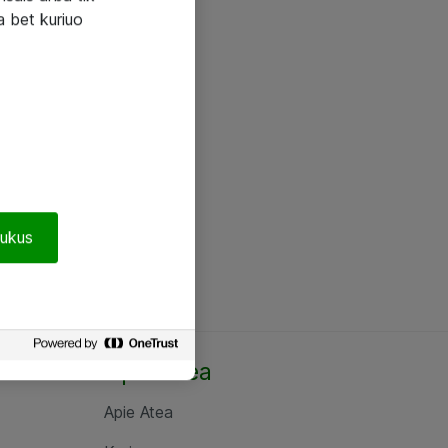
a bet kuriuo
pukus
Apie Atea
Apie Atea