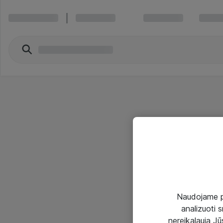
Naudojame pir
analizuoti s
nereikalauja Jūs