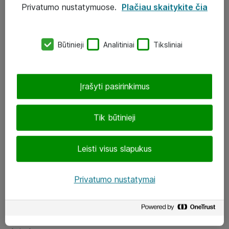
Privatumo nustatymuose.
Plačiau skaitykite čia
UAB „ATEA“
eShop@atea.lt
Būtinieji
Analitiniai
Tiksliniai
J. Rutkausko g. 6, Vilnius
Atea kontaktai
Įrašyti pasirinkimus
Aplankykite mus
Tik būtinieji
LinkedIn
Leisti visus slapukus
Facebook
Renginiai
Privatumo nustatymai
Apie Atea