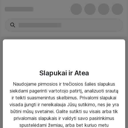
Slapukai ir Atea
Sprendimai ir paslaugos
Naudojame pirmosios ir trečiosios šalies slapukus
siekdami pagerinti vartotojo patirtį, analizuoti srautą
Paslaugos
ir teikti suasmenintus skelbimus. Privalomi slapukai
Sprendimai
visada įjungti ir nereikalauja Jūsų sutikimo, nes jie yra
būtini mūsų svetainei. Galite sutikti su visais arba tik
Įgyvendinti projektai
privalomais slapukais ir valdyti savo pasirinkimus
Atea ekspertų patarimai verslui
spustelėdami žemiau, arba bet kuriuo metu