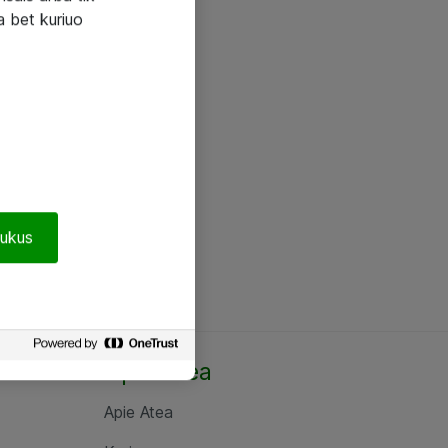
a bet kuriuo
pukus
Apie Atea
Apie Atea