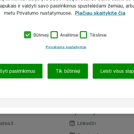
lapukais ir valdyti savo pasirinkimus spustelėdami žemiau, arb
metu Privatumo nustatymuose.
Plačiau skaitykite čia
Būtinieji
Analitiniai
Tiksliniai
Privatumo nustatymai
ašyti pasirinkimus
Tik būtinieji
Leisti visus sla
TEA“
Aplankykite mus
tea.lt
LinkedIn