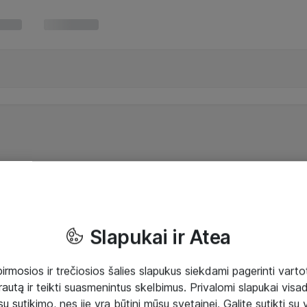
Slapukai ir Atea
mosios ir trečiosios šalies slapukus siekdami pagerinti vartot
rautą ir teikti suasmenintus skelbimus. Privalomi slapukai visada
ų sutikimo, nes jie yra būtini mūsų svetainei. Galite sutikti su 