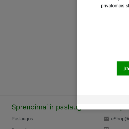
privalomais s
Įr
Sprendimai ir paslaugos
UAB „A
Paslaugos
eShop@a