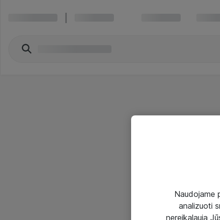
Naudojame pir
analizuoti s
nereikalauja Jūs