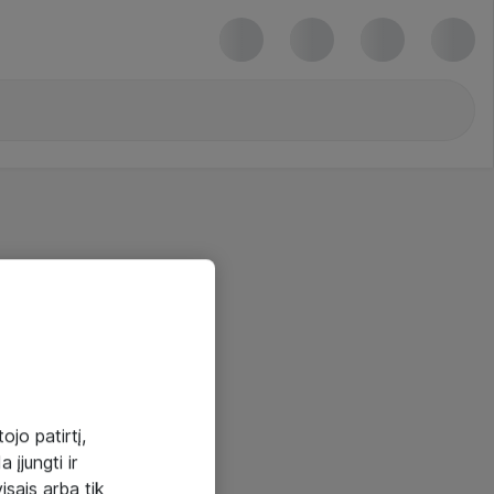
ojo patirtį,
 įjungti ir
visais arba tik