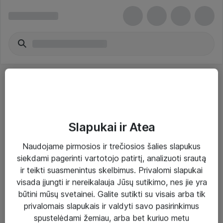
Slapukai ir Atea
Sprendimai ir paslaugos
Naudojame pirmosios ir trečiosios šalies slapukus
siekdami pagerinti vartotojo patirtį, analizuoti srautą
Paslaugos
ir teikti suasmenintus skelbimus. Privalomi slapukai
Sprendimai
visada įjungti ir nereikalauja Jūsų sutikimo, nes jie yra
būtini mūsų svetainei. Galite sutikti su visais arba tik
Įgyvendinti projektai
privalomais slapukais ir valdyti savo pasirinkimus
Atea ekspertų patarimai verslui
spustelėdami žemiau, arba bet kuriuo metu