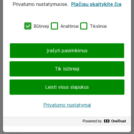
Privatumo nustatymuose.
Plačiau skaitykite čia
UAB „ATEA“
eShop@atea.lt
Būtinieji
Analitiniai
Tiksliniai
J. Rutkausko g. 6, Vilnius
Atea kontaktai
Įrašyti pasirinkimus
Aplankykite mus
Tik būtinieji
LinkedIn
Leisti visus slapukus
Facebook
Renginiai
Privatumo nustatymai
Apie Atea