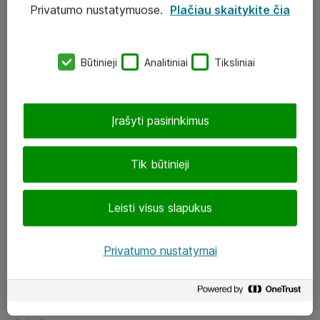
Privatumo nustatymuose.
Plačiau skaitykite čia
UAB „ATEA“
eShop@atea.lt
Būtinieji
Analitiniai
Tiksliniai
J. Rutkausko g. 6, Vilnius
Atea kontaktai
Įrašyti pasirinkimus
Aplankykite mus
Tik būtinieji
LinkedIn
Leisti visus slapukus
Facebook
Renginiai
Privatumo nustatymai
Apie Atea