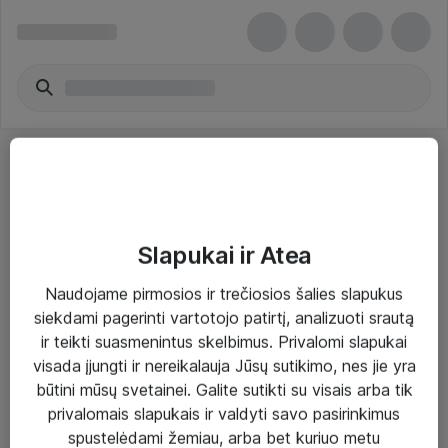
Slapukai ir Atea
Sprendimai ir paslaugos
Naudojame pirmosios ir trečiosios šalies slapukus
siekdami pagerinti vartotojo patirtį, analizuoti srautą
Paslaugos
ir teikti suasmenintus skelbimus. Privalomi slapukai
Sprendimai
visada įjungti ir nereikalauja Jūsų sutikimo, nes jie yra
būtini mūsų svetainei. Galite sutikti su visais arba tik
Įgyvendinti projektai
privalomais slapukais ir valdyti savo pasirinkimus
Atea ekspertų patarimai verslui
spustelėdami žemiau, arba bet kuriuo metu