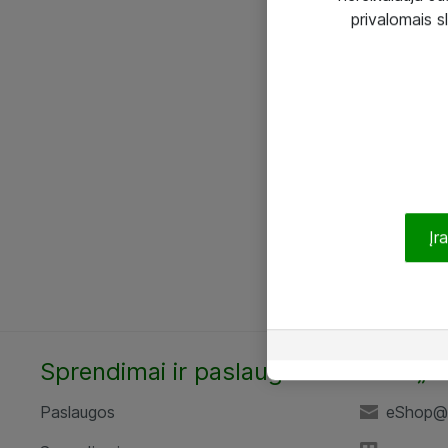
privalomais s
Įr
Sprendimai ir paslaugos
UAB „A
Paslaugos
eShop@a