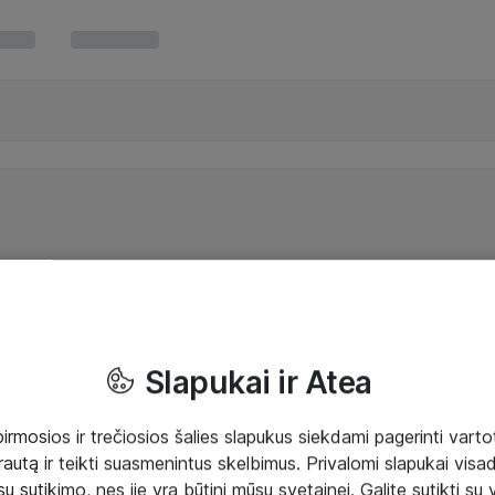
Slapukai ir Atea
mosios ir trečiosios šalies slapukus siekdami pagerinti vartot
rautą ir teikti suasmenintus skelbimus. Privalomi slapukai visada
ų sutikimo, nes jie yra būtini mūsų svetainei. Galite sutikti su 