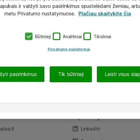
lapukais ir valdyti savo pasirinkimus spustelėdami žemiau, arb
metu Privatumo nustatymuose.
Plačiau skaitykite čia
Būtinieji
Analitiniai
Tiksliniai
Privatumo nustatymai
ašyti pasirinkimus
Tik būtinieji
Leisti visus sla
TEA“
Aplankykite mus
tea.lt
LinkedIn