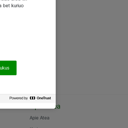
a bet kuriuo
pukus
Apie Atea
Apie Atea