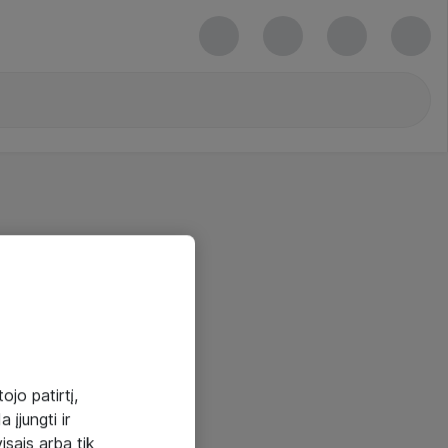
ojo patirtį,
 įjungti ir
visais arba tik