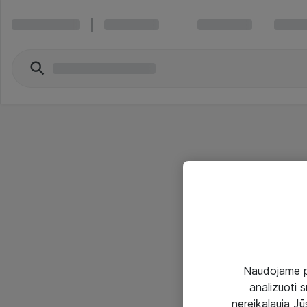
Naudojame pir
analizuoti s
nereikalauja Jūs