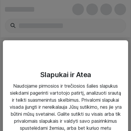
Slapukai ir Atea
Sprendimai ir paslaugos
Naudojame pirmosios ir trečiosios šalies slapukus
siekdami pagerinti vartotojo patirtį, analizuoti srautą
Paslaugos
ir teikti suasmenintus skelbimus. Privalomi slapukai
Sprendimai
visada įjungti ir nereikalauja Jūsų sutikimo, nes jie yra
būtini mūsų svetainei. Galite sutikti su visais arba tik
Įgyvendinti projektai
privalomais slapukais ir valdyti savo pasirinkimus
Atea ekspertų patarimai verslui
spustelėdami žemiau, arba bet kuriuo metu