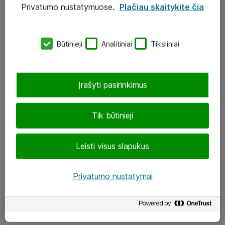
Privatumo nustatymuose.
Plačiau skaitykite čia
UAB „ATEA“
eShop@atea.lt
Būtinieji
Analitiniai
Tiksliniai
J. Rutkausko g. 6, Vilnius
Atea kontaktai
Įrašyti pasirinkimus
Aplankykite mus
Tik būtinieji
LinkedIn
Leisti visus slapukus
Facebook
Renginiai
Privatumo nustatymai
Apie Atea