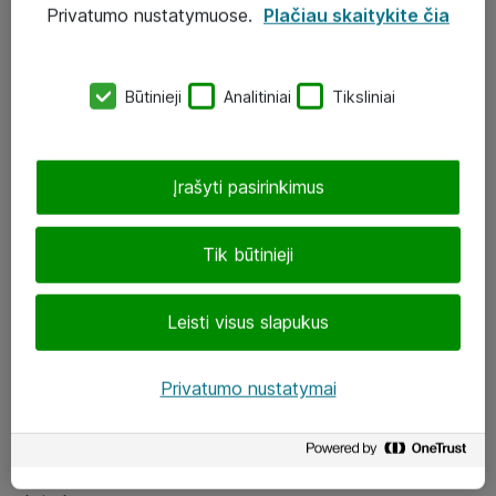
Privatumo nustatymuose.
Plačiau skaitykite čia
UAB „ATEA“
eShop@atea.lt
Būtinieji
Analitiniai
Tiksliniai
J. Rutkausko g. 6, Vilnius
Atea kontaktai
Įrašyti pasirinkimus
Aplankykite mus
Tik būtinieji
LinkedIn
Leisti visus slapukus
Facebook
Renginiai
Privatumo nustatymai
Apie Atea