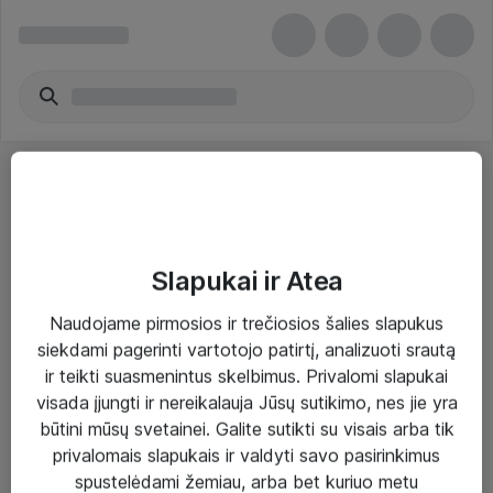
Slapukai ir Atea
Sprendimai ir paslaugos
Naudojame pirmosios ir trečiosios šalies slapukus
siekdami pagerinti vartotojo patirtį, analizuoti srautą
Paslaugos
ir teikti suasmenintus skelbimus. Privalomi slapukai
Sprendimai
visada įjungti ir nereikalauja Jūsų sutikimo, nes jie yra
būtini mūsų svetainei. Galite sutikti su visais arba tik
Įgyvendinti projektai
privalomais slapukais ir valdyti savo pasirinkimus
Atea ekspertų patarimai verslui
spustelėdami žemiau, arba bet kuriuo metu