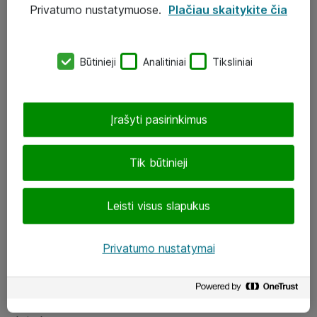
Privatumo nustatymuose.
Plačiau skaitykite čia
UAB „ATEA“
eShop@atea.lt
Būtinieji
Analitiniai
Tiksliniai
J. Rutkausko g. 6, Vilnius
Atea kontaktai
Įrašyti pasirinkimus
Aplankykite mus
Tik būtinieji
LinkedIn
Leisti visus slapukus
Facebook
Renginiai
Privatumo nustatymai
Apie Atea