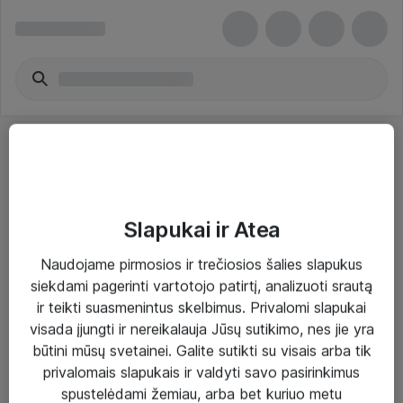
Slapukai ir Atea
Sprendimai ir paslaugos
Naudojame pirmosios ir trečiosios šalies slapukus
siekdami pagerinti vartotojo patirtį, analizuoti srautą
Paslaugos
ir teikti suasmenintus skelbimus. Privalomi slapukai
Sprendimai
visada įjungti ir nereikalauja Jūsų sutikimo, nes jie yra
būtini mūsų svetainei. Galite sutikti su visais arba tik
Įgyvendinti projektai
privalomais slapukais ir valdyti savo pasirinkimus
Atea ekspertų patarimai verslui
spustelėdami žemiau, arba bet kuriuo metu