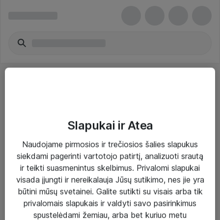
Slapukai ir Atea
Sprendimai ir paslaugos
Naudojame pirmosios ir trečiosios šalies slapukus
siekdami pagerinti vartotojo patirtį, analizuoti srautą
Paslaugos
ir teikti suasmenintus skelbimus. Privalomi slapukai
Sprendimai
visada įjungti ir nereikalauja Jūsų sutikimo, nes jie yra
būtini mūsų svetainei. Galite sutikti su visais arba tik
Įgyvendinti projektai
privalomais slapukais ir valdyti savo pasirinkimus
Atea ekspertų patarimai verslui
spustelėdami žemiau, arba bet kuriuo metu