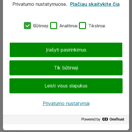
Privatumo nustatymuose.
Plačiau skaitykite čia
UAB „ATEA“
eShop@atea.lt
Būtinieji
Analitiniai
Tiksliniai
J. Rutkausko g. 6, Vilnius
Atea kontaktai
Įrašyti pasirinkimus
Aplankykite mus
Tik būtinieji
LinkedIn
Leisti visus slapukus
Facebook
Renginiai
Privatumo nustatymai
Apie Atea