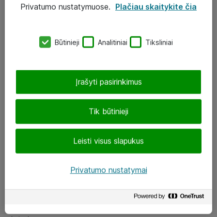
Privatumo nustatymuose.
Plačiau skaitykite čia
UAB „ATEA“
eShop@atea.lt
Būtinieji
Analitiniai
Tiksliniai
J. Rutkausko g. 6, Vilnius
Atea kontaktai
Įrašyti pasirinkimus
Aplankykite mus
Tik būtinieji
LinkedIn
Leisti visus slapukus
Facebook
Renginiai
Privatumo nustatymai
Apie Atea