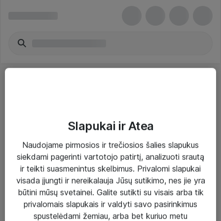
Slapukai ir Atea
Sprendimai ir paslaugos
Naudojame pirmosios ir trečiosios šalies slapukus
siekdami pagerinti vartotojo patirtį, analizuoti srautą
Paslaugos
ir teikti suasmenintus skelbimus. Privalomi slapukai
Sprendimai
visada įjungti ir nereikalauja Jūsų sutikimo, nes jie yra
būtini mūsų svetainei. Galite sutikti su visais arba tik
Įgyvendinti projektai
privalomais slapukais ir valdyti savo pasirinkimus
Atea ekspertų patarimai verslui
spustelėdami žemiau, arba bet kuriuo metu