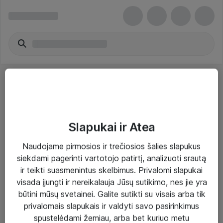
Slapukai ir Atea
Sprendimai ir paslaugos
Naudojame pirmosios ir trečiosios šalies slapukus
siekdami pagerinti vartotojo patirtį, analizuoti srautą
Paslaugos
ir teikti suasmenintus skelbimus. Privalomi slapukai
Sprendimai
visada įjungti ir nereikalauja Jūsų sutikimo, nes jie yra
būtini mūsų svetainei. Galite sutikti su visais arba tik
Įgyvendinti projektai
privalomais slapukais ir valdyti savo pasirinkimus
Atea ekspertų patarimai verslui
spustelėdami žemiau, arba bet kuriuo metu