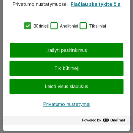
Privatumo nustatymuose.
Plačiau skaitykite čia
UAB „ATEA“
eShop@atea.lt
Būtinieji
Analitiniai
Tiksliniai
J. Rutkausko g. 6, Vilnius
Atea kontaktai
Įrašyti pasirinkimus
Aplankykite mus
Tik būtinieji
LinkedIn
Leisti visus slapukus
Facebook
Renginiai
Privatumo nustatymai
Apie Atea