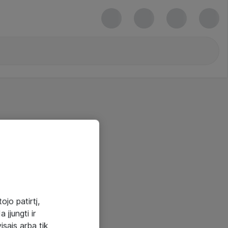
ojo patirtį,
 įjungti ir
visais arba tik