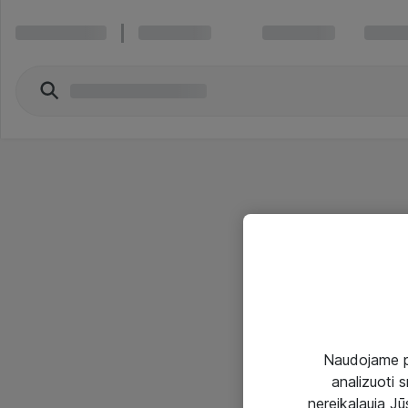
Naudojame pir
analizuoti s
nereikalauja Jūs