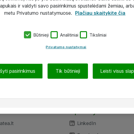
lapukais ir valdyti savo pasirinkimus spustelėdami žemiau, arb
metu Privatumo nustatymuose.
Plačiau skaitykite čia
Būtinieji
Analitiniai
Tiksliniai
Privatumo nustatymai
ašyti pasirinkimus
Tik būtinieji
Leisti visus sla
TEA“
Aplankykite mus
tea.lt
LinkedIn