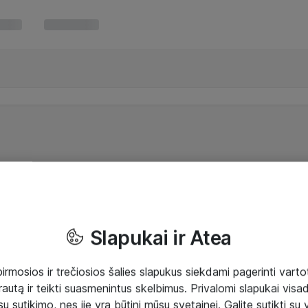
Slapukai ir Atea
mosios ir trečiosios šalies slapukus siekdami pagerinti vartot
rautą ir teikti suasmenintus skelbimus. Privalomi slapukai visada
ų sutikimo, nes jie yra būtini mūsų svetainei. Galite sutikti su 