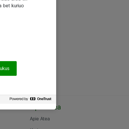
a bet kuriuo
pukus
Apie Atea
Apie Atea