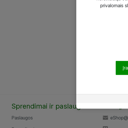
privalomais s
Įr
Sprendimai ir paslaugos
UAB „A
Paslaugos
eShop@a