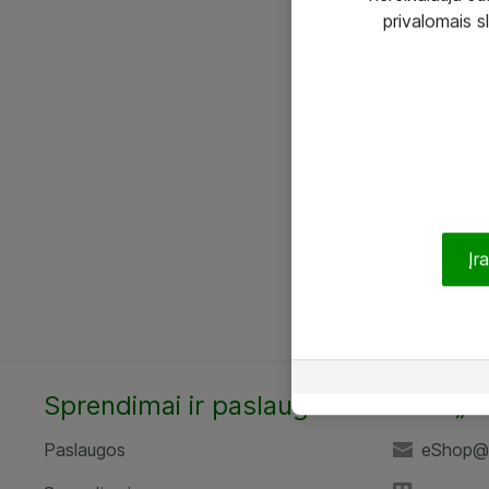
privalomais s
Įr
Sprendimai ir paslaugos
UAB „A
Paslaugos
eShop@a