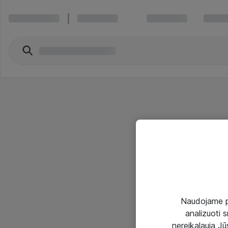
Naudojame pir
analizuoti s
nereikalauja Jūs