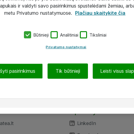
lapukais ir valdyti savo pasirinkimus spustelėdami žemiau, arb
metu Privatumo nustatymuose.
Plačiau skaitykite čia
Būtinieji
Analitiniai
Tiksliniai
Privatumo nustatymai
ašyti pasirinkimus
Tik būtinieji
Leisti visus sla
TEA“
Aplankykite mus
tea.lt
LinkedIn