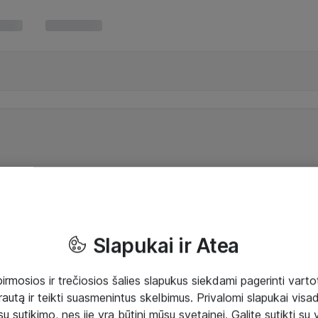
Slapukai ir Atea
mosios ir trečiosios šalies slapukus siekdami pagerinti vartot
rautą ir teikti suasmenintus skelbimus. Privalomi slapukai visada
ų sutikimo, nes jie yra būtini mūsų svetainei. Galite sutikti su 