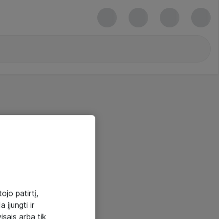
ojo patirtį,
 įjungti ir
visais arba tik