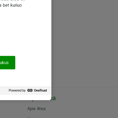
a bet kuriuo
pukus
Apie Atea
Apie Atea