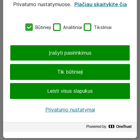
Privatumo nustatymuose.
Plačiau skaitykite čia
UAB „ATEA“
eShop@atea.lt
Būtinieji
Analitiniai
Tiksliniai
J. Rutkausko g. 6, Vilnius
Atea kontaktai
Įrašyti pasirinkimus
Aplankykite mus
Tik būtinieji
LinkedIn
Leisti visus slapukus
Facebook
Renginiai
Privatumo nustatymai
Apie Atea