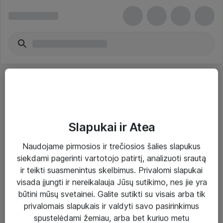
Slapukai ir Atea
Sprendimai ir paslaugos
Naudojame pirmosios ir trečiosios šalies slapukus
siekdami pagerinti vartotojo patirtį, analizuoti srautą
Paslaugos
ir teikti suasmenintus skelbimus. Privalomi slapukai
Sprendimai
visada įjungti ir nereikalauja Jūsų sutikimo, nes jie yra
būtini mūsų svetainei. Galite sutikti su visais arba tik
Įgyvendinti projektai
privalomais slapukais ir valdyti savo pasirinkimus
Atea ekspertų patarimai verslui
spustelėdami žemiau, arba bet kuriuo metu