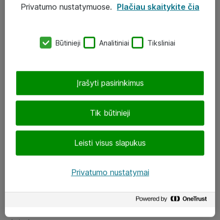
Privatumo nustatymuose.
Plačiau skaitykite čia
UAB „ATEA“
eShop@atea.lt
Būtinieji
Analitiniai
Tiksliniai
J. Rutkausko g. 6, Vilnius
Atea kontaktai
Įrašyti pasirinkimus
Aplankykite mus
Tik būtinieji
LinkedIn
Leisti visus slapukus
Facebook
Renginiai
Privatumo nustatymai
Apie Atea