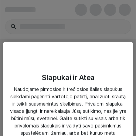
Slapukai ir Atea
Sprendimai ir paslaugos
Naudojame pirmosios ir trečiosios šalies slapukus
siekdami pagerinti vartotojo patirtį, analizuoti srautą
Paslaugos
ir teikti suasmenintus skelbimus. Privalomi slapukai
Sprendimai
visada įjungti ir nereikalauja Jūsų sutikimo, nes jie yra
būtini mūsų svetainei. Galite sutikti su visais arba tik
Įgyvendinti projektai
privalomais slapukais ir valdyti savo pasirinkimus
Atea ekspertų patarimai verslui
spustelėdami žemiau, arba bet kuriuo metu