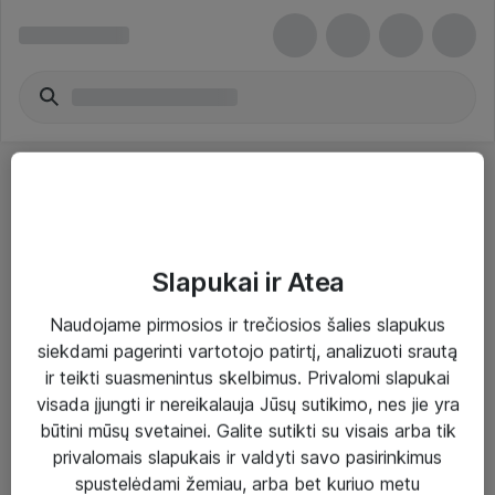
Slapukai ir Atea
Sprendimai ir paslaugos
Naudojame pirmosios ir trečiosios šalies slapukus
siekdami pagerinti vartotojo patirtį, analizuoti srautą
Paslaugos
ir teikti suasmenintus skelbimus. Privalomi slapukai
Sprendimai
visada įjungti ir nereikalauja Jūsų sutikimo, nes jie yra
būtini mūsų svetainei. Galite sutikti su visais arba tik
Įgyvendinti projektai
privalomais slapukais ir valdyti savo pasirinkimus
Atea ekspertų patarimai verslui
spustelėdami žemiau, arba bet kuriuo metu