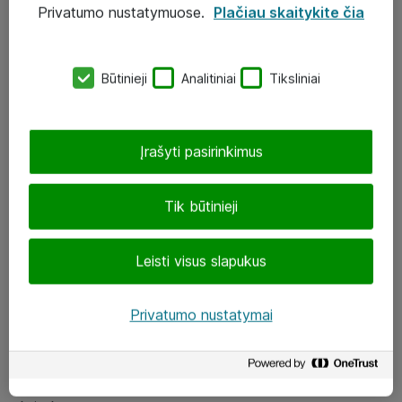
Privatumo nustatymuose.
Plačiau skaitykite čia
UAB „ATEA“
eShop@atea.lt
Būtinieji
Analitiniai
Tiksliniai
J. Rutkausko g. 6, Vilnius
Atea kontaktai
Įrašyti pasirinkimus
Aplankykite mus
Tik būtinieji
LinkedIn
Leisti visus slapukus
Facebook
Renginiai
Privatumo nustatymai
Apie Atea