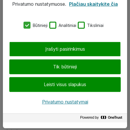
Privatumo nustatymuose.
Plačiau skaitykite čia
UAB „ATEA“
eShop@atea.lt
Būtinieji
Analitiniai
Tiksliniai
J. Rutkausko g. 6, Vilnius
Atea kontaktai
Įrašyti pasirinkimus
Aplankykite mus
Tik būtinieji
LinkedIn
Leisti visus slapukus
Facebook
Renginiai
Privatumo nustatymai
Apie Atea