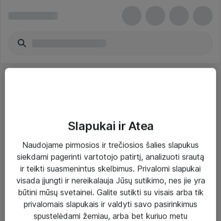
Slapukai ir Atea
Sprendimai ir paslaugos
Naudojame pirmosios ir trečiosios šalies slapukus
siekdami pagerinti vartotojo patirtį, analizuoti srautą
Paslaugos
ir teikti suasmenintus skelbimus. Privalomi slapukai
Sprendimai
visada įjungti ir nereikalauja Jūsų sutikimo, nes jie yra
būtini mūsų svetainei. Galite sutikti su visais arba tik
Įgyvendinti projektai
privalomais slapukais ir valdyti savo pasirinkimus
Atea ekspertų patarimai verslui
spustelėdami žemiau, arba bet kuriuo metu