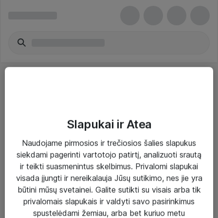
Slapukai ir Atea
Sprendimai ir paslaugos
Naudojame pirmosios ir trečiosios šalies slapukus
siekdami pagerinti vartotojo patirtį, analizuoti srautą
Paslaugos
ir teikti suasmenintus skelbimus. Privalomi slapukai
Sprendimai
visada įjungti ir nereikalauja Jūsų sutikimo, nes jie yra
būtini mūsų svetainei. Galite sutikti su visais arba tik
Įgyvendinti projektai
privalomais slapukais ir valdyti savo pasirinkimus
Atea ekspertų patarimai verslui
spustelėdami žemiau, arba bet kuriuo metu