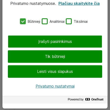
Privatumo nustatymuose.
Plačiau skaitykite čia
UAB „ATEA“
eShop@atea.lt
Būtinieji
Analitiniai
Tiksliniai
J. Rutkausko g. 6, Vilnius
Atea kontaktai
Įrašyti pasirinkimus
Aplankykite mus
Tik būtinieji
LinkedIn
Leisti visus slapukus
Facebook
Renginiai
Privatumo nustatymai
Apie Atea