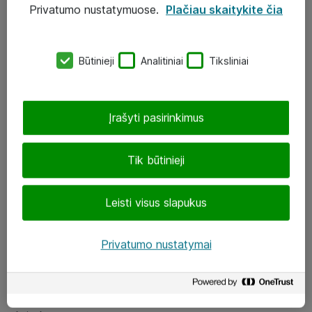
Privatumo nustatymuose.
Plačiau skaitykite čia
UAB „ATEA“
eShop@atea.lt
Būtinieji
Analitiniai
Tiksliniai
J. Rutkausko g. 6, Vilnius
Atea kontaktai
Įrašyti pasirinkimus
Aplankykite mus
Tik būtinieji
LinkedIn
Leisti visus slapukus
Facebook
Renginiai
Privatumo nustatymai
Apie Atea