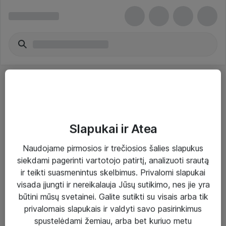
Slapukai ir Atea
Sprendimai ir paslaugos
Naudojame pirmosios ir trečiosios šalies slapukus
siekdami pagerinti vartotojo patirtį, analizuoti srautą
Paslaugos
ir teikti suasmenintus skelbimus. Privalomi slapukai
Sprendimai
visada įjungti ir nereikalauja Jūsų sutikimo, nes jie yra
būtini mūsų svetainei. Galite sutikti su visais arba tik
Įgyvendinti projektai
privalomais slapukais ir valdyti savo pasirinkimus
Atea ekspertų patarimai verslui
spustelėdami žemiau, arba bet kuriuo metu