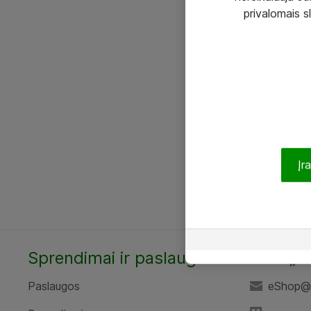
privalomais s
Įr
Sprendimai ir paslaugos
UAB „A
Paslaugos
eShop@a