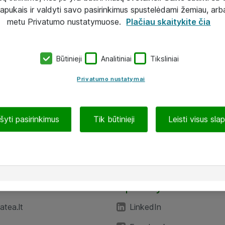
lapukais ir valdyti savo pasirinkimus spustelėdami žemiau, arb
metu Privatumo nustatymuose.
Plačiau skaitykite čia
Būtinieji
Analitiniai
Tiksliniai
Privatumo nustatymai
ašyti pasirinkimus
Tik būtinieji
Leisti visus sla
TEA“
Aplankykite mus
tea.lt
LinkedIn