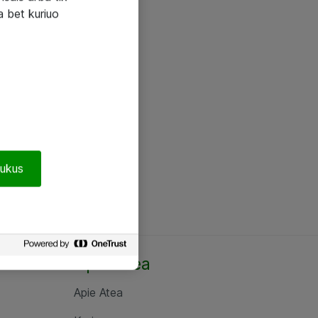
a bet kuriuo
pukus
Apie Atea
Apie Atea