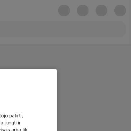
ojo patirtį,
 įjungti ir
visais arba tik