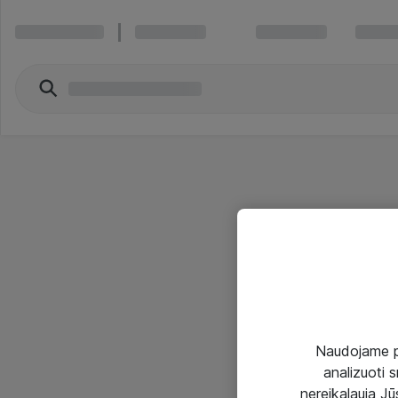
Naudojame pir
analizuoti s
nereikalauja Jūs