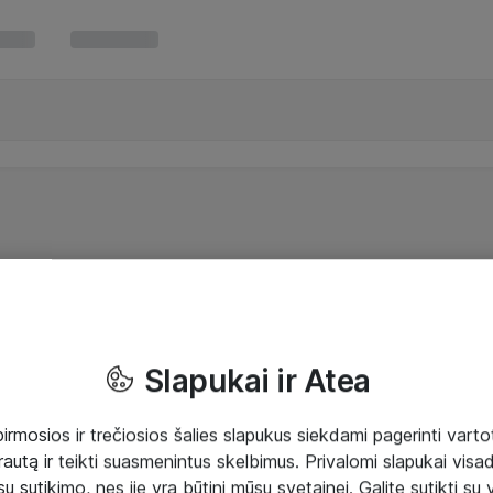
Slapukai ir Atea
mosios ir trečiosios šalies slapukus siekdami pagerinti vartot
rautą ir teikti suasmenintus skelbimus. Privalomi slapukai visada
ų sutikimo, nes jie yra būtini mūsų svetainei. Galite sutikti su 