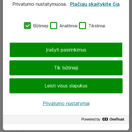
Privatumo nustatymuose.
Plačiau skaitykite čia
UAB „ATEA“
eShop@atea.lt
Būtinieji
Analitiniai
Tiksliniai
J. Rutkausko g. 6, Vilnius
Atea kontaktai
Įrašyti pasirinkimus
Aplankykite mus
Tik būtinieji
LinkedIn
Leisti visus slapukus
Facebook
Renginiai
Privatumo nustatymai
Apie Atea