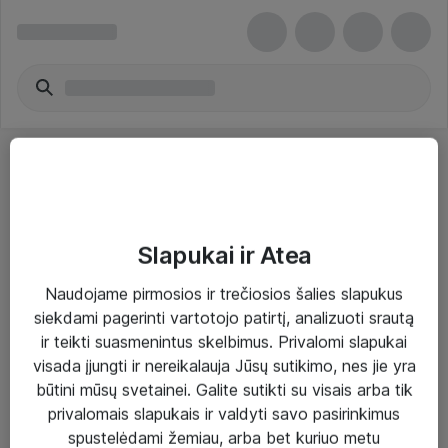
Slapukai ir Atea
Sprendimai ir paslaugos
Naudojame pirmosios ir trečiosios šalies slapukus
siekdami pagerinti vartotojo patirtį, analizuoti srautą
Paslaugos
ir teikti suasmenintus skelbimus. Privalomi slapukai
Sprendimai
visada įjungti ir nereikalauja Jūsų sutikimo, nes jie yra
būtini mūsų svetainei. Galite sutikti su visais arba tik
Įgyvendinti projektai
privalomais slapukais ir valdyti savo pasirinkimus
Atea ekspertų patarimai verslui
spustelėdami žemiau, arba bet kuriuo metu