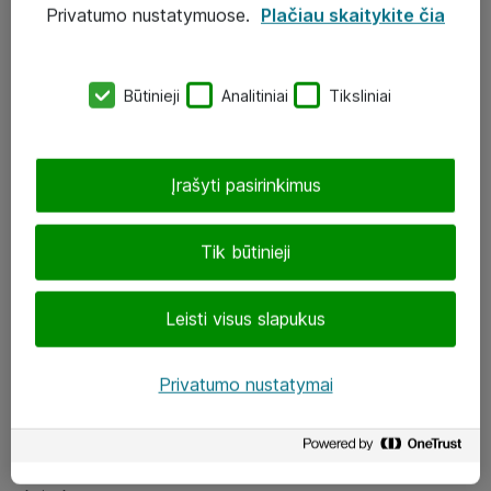
Privatumo nustatymuose.
Plačiau skaitykite čia
UAB „ATEA“
eShop@atea.lt
Būtinieji
Analitiniai
Tiksliniai
J. Rutkausko g. 6, Vilnius
Atea kontaktai
Įrašyti pasirinkimus
Aplankykite mus
Tik būtinieji
LinkedIn
Leisti visus slapukus
Facebook
Renginiai
Privatumo nustatymai
Apie Atea