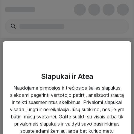
Slapukai ir Atea
Sprendimai ir paslaugos
Naudojame pirmosios ir trečiosios šalies slapukus
siekdami pagerinti vartotojo patirtį, analizuoti srautą
Paslaugos
ir teikti suasmenintus skelbimus. Privalomi slapukai
Sprendimai
visada įjungti ir nereikalauja Jūsų sutikimo, nes jie yra
būtini mūsų svetainei. Galite sutikti su visais arba tik
Įgyvendinti projektai
privalomais slapukais ir valdyti savo pasirinkimus
Atea ekspertų patarimai verslui
spustelėdami žemiau, arba bet kuriuo metu