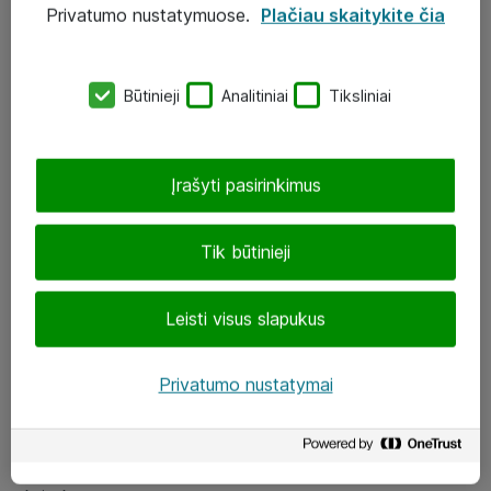
Privatumo nustatymuose.
Plačiau skaitykite čia
UAB „ATEA“
eShop@atea.lt
Būtinieji
Analitiniai
Tiksliniai
J. Rutkausko g. 6, Vilnius
Atea kontaktai
Įrašyti pasirinkimus
Aplankykite mus
Tik būtinieji
LinkedIn
Leisti visus slapukus
Facebook
Renginiai
Privatumo nustatymai
Apie Atea