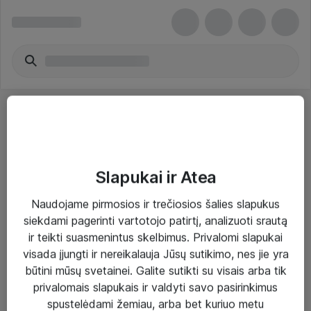
Slapukai ir Atea
Sprendimai ir paslaugos
Naudojame pirmosios ir trečiosios šalies slapukus
siekdami pagerinti vartotojo patirtį, analizuoti srautą
Paslaugos
ir teikti suasmenintus skelbimus. Privalomi slapukai
Sprendimai
visada įjungti ir nereikalauja Jūsų sutikimo, nes jie yra
būtini mūsų svetainei. Galite sutikti su visais arba tik
Įgyvendinti projektai
privalomais slapukais ir valdyti savo pasirinkimus
Atea ekspertų patarimai verslui
spustelėdami žemiau, arba bet kuriuo metu