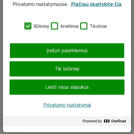
Privatumo nustatymuose.
Plačiau skaitykite čia
UAB „ATEA“
eShop@atea.lt
Būtinieji
Analitiniai
Tiksliniai
J. Rutkausko g. 6, Vilnius
Atea kontaktai
Įrašyti pasirinkimus
Aplankykite mus
Tik būtinieji
LinkedIn
Leisti visus slapukus
Facebook
Renginiai
Privatumo nustatymai
Apie Atea