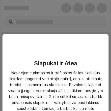
Slapukai ir Atea
Sprendimai ir paslaugos
Naudojame pirmosios ir trečiosios šalies slapukus
siekdami pagerinti vartotojo patirtį, analizuoti srautą
Paslaugos
ir teikti suasmenintus skelbimus. Privalomi slapukai
Sprendimai
visada įjungti ir nereikalauja Jūsų sutikimo, nes jie yra
būtini mūsų svetainei. Galite sutikti su visais arba tik
Įgyvendinti projektai
privalomais slapukais ir valdyti savo pasirinkimus
Atea ekspertų patarimai verslui
spustelėdami žemiau, arba bet kuriuo metu