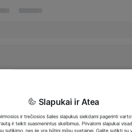
Slapukai ir Atea
mosios ir trečiosios šalies slapukus siekdami pagerinti vartot
rautą ir teikti suasmenintus skelbimus. Privalomi slapukai visada
ų sutikimo, nes jie yra būtini mūsų svetainei. Galite sutikti su 