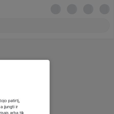
ojo patirtį,
 įjungti ir
visais arba tik