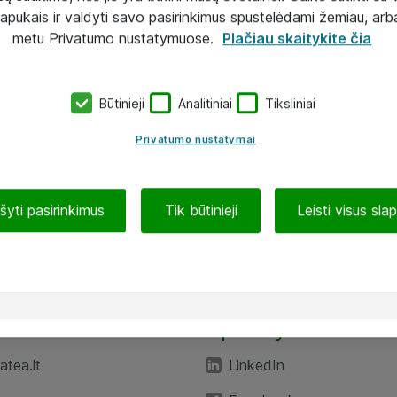
lapukais ir valdyti savo pasirinkimus spustelėdami žemiau, arb
metu Privatumo nustatymuose.
Plačiau skaitykite čia
Būtinieji
Analitiniai
Tiksliniai
Privatumo nustatymai
ašyti pasirinkimus
Tik būtinieji
Leisti visus sla
TEA“
Aplankykite mus
tea.lt
LinkedIn