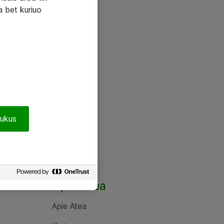
a bet kuriuo
pukus
Apie Atea
Apie Atea