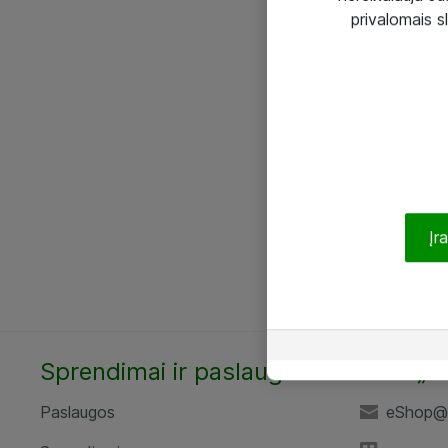
privalomais s
Įr
Sprendimai ir paslaugos
UAB „A
Paslaugos
eShop@a