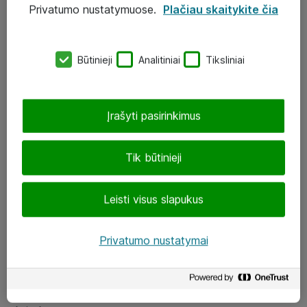
Privatumo nustatymuose.
Plačiau skaitykite čia
UAB „ATEA“
eShop@atea.lt
Būtinieji
Analitiniai
Tiksliniai
J. Rutkausko g. 6, Vilnius
Atea kontaktai
Įrašyti pasirinkimus
Aplankykite mus
Tik būtinieji
LinkedIn
Leisti visus slapukus
Facebook
Renginiai
Privatumo nustatymai
Apie Atea