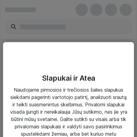
Slapukai ir Atea
Sprendimai ir paslaugos
Naudojame pirmosios ir trečiosios šalies slapukus
siekdami pagerinti vartotojo patirtį, analizuoti srautą
Paslaugos
ir teikti suasmenintus skelbimus. Privalomi slapukai
Sprendimai
visada įjungti ir nereikalauja Jūsų sutikimo, nes jie yra
būtini mūsų svetainei. Galite sutikti su visais arba tik
Įgyvendinti projektai
privalomais slapukais ir valdyti savo pasirinkimus
Atea ekspertų patarimai verslui
spustelėdami žemiau, arba bet kuriuo metu