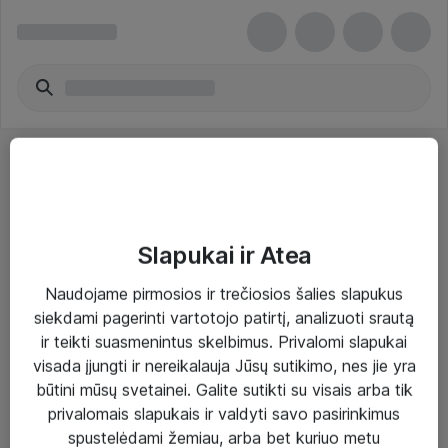
Slapukai ir Atea
Sprendimai ir paslaugos
Naudojame pirmosios ir trečiosios šalies slapukus
siekdami pagerinti vartotojo patirtį, analizuoti srautą
Paslaugos
ir teikti suasmenintus skelbimus. Privalomi slapukai
Sprendimai
visada įjungti ir nereikalauja Jūsų sutikimo, nes jie yra
būtini mūsų svetainei. Galite sutikti su visais arba tik
Įgyvendinti projektai
privalomais slapukais ir valdyti savo pasirinkimus
Atea ekspertų patarimai verslui
spustelėdami žemiau, arba bet kuriuo metu