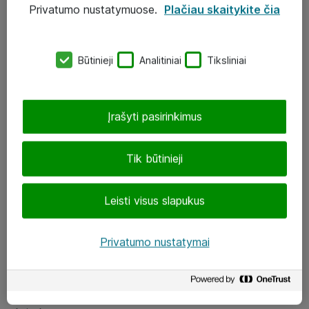
Privatumo nustatymuose.
Plačiau skaitykite čia
UAB „ATEA“
eShop@atea.lt
Būtinieji
Analitiniai
Tiksliniai
J. Rutkausko g. 6, Vilnius
Atea kontaktai
Įrašyti pasirinkimus
Aplankykite mus
Tik būtinieji
LinkedIn
Leisti visus slapukus
Facebook
Renginiai
Privatumo nustatymai
Apie Atea