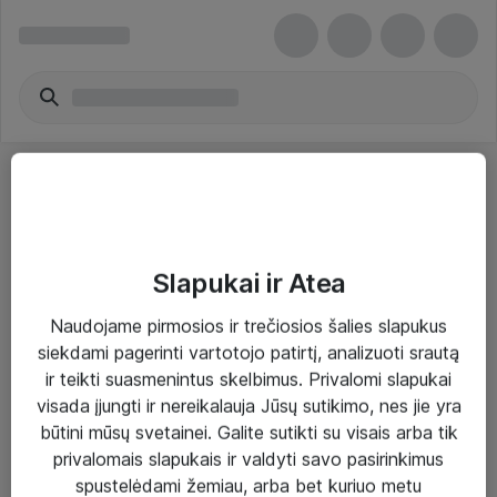
Slapukai ir Atea
Sprendimai ir paslaugos
Naudojame pirmosios ir trečiosios šalies slapukus
siekdami pagerinti vartotojo patirtį, analizuoti srautą
Paslaugos
ir teikti suasmenintus skelbimus. Privalomi slapukai
Sprendimai
visada įjungti ir nereikalauja Jūsų sutikimo, nes jie yra
būtini mūsų svetainei. Galite sutikti su visais arba tik
Įgyvendinti projektai
privalomais slapukais ir valdyti savo pasirinkimus
Atea ekspertų patarimai verslui
spustelėdami žemiau, arba bet kuriuo metu