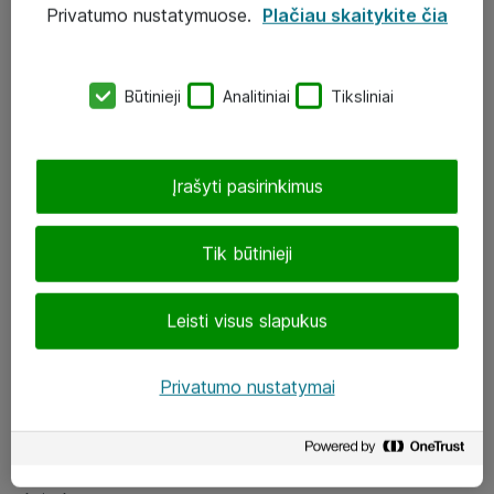
Privatumo nustatymuose.
Plačiau skaitykite čia
UAB „ATEA“
eShop@atea.lt
Būtinieji
Analitiniai
Tiksliniai
J. Rutkausko g. 6, Vilnius
Atea kontaktai
Įrašyti pasirinkimus
Aplankykite mus
Tik būtinieji
LinkedIn
Leisti visus slapukus
Facebook
Renginiai
Privatumo nustatymai
Apie Atea