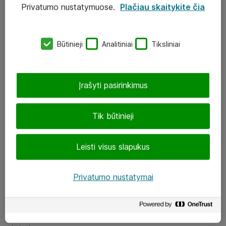
Privatumo nustatymuose.
Plačiau skaitykite čia
UAB „ATEA“
eShop@atea.lt
Būtinieji
Analitiniai
Tiksliniai
J. Rutkausko g. 6, Vilnius
Atea kontaktai
Įrašyti pasirinkimus
Aplankykite mus
Tik būtinieji
LinkedIn
Leisti visus slapukus
Facebook
Renginiai
Privatumo nustatymai
Apie Atea