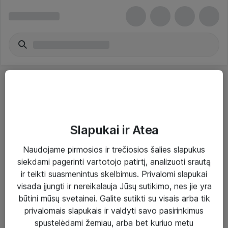
Slapukai ir Atea
Sprendimai ir paslaugos
Naudojame pirmosios ir trečiosios šalies slapukus
siekdami pagerinti vartotojo patirtį, analizuoti srautą
Paslaugos
ir teikti suasmenintus skelbimus. Privalomi slapukai
Sprendimai
visada įjungti ir nereikalauja Jūsų sutikimo, nes jie yra
būtini mūsų svetainei. Galite sutikti su visais arba tik
Įgyvendinti projektai
privalomais slapukais ir valdyti savo pasirinkimus
Atea ekspertų patarimai verslui
spustelėdami žemiau, arba bet kuriuo metu