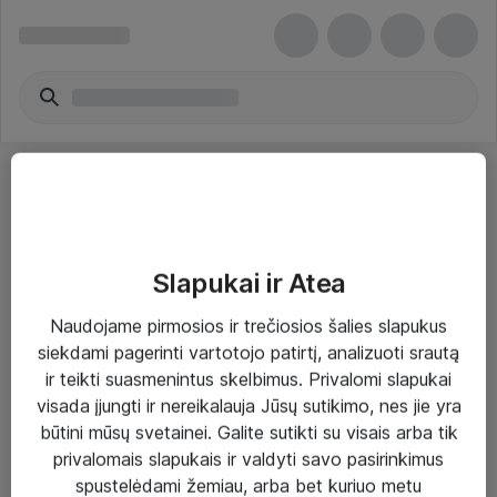
Slapukai ir Atea
Sprendimai ir paslaugos
Naudojame pirmosios ir trečiosios šalies slapukus
siekdami pagerinti vartotojo patirtį, analizuoti srautą
Paslaugos
ir teikti suasmenintus skelbimus. Privalomi slapukai
Sprendimai
visada įjungti ir nereikalauja Jūsų sutikimo, nes jie yra
būtini mūsų svetainei. Galite sutikti su visais arba tik
Įgyvendinti projektai
privalomais slapukais ir valdyti savo pasirinkimus
Atea ekspertų patarimai verslui
spustelėdami žemiau, arba bet kuriuo metu