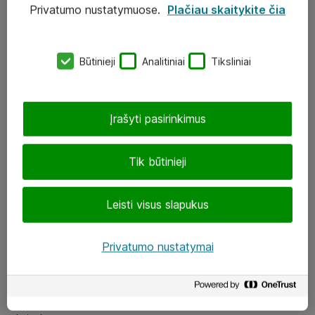
Privatumo nustatymuose.
Plačiau skaitykite čia
UAB „ATEA“
eShop@atea.lt
Būtinieji
Analitiniai
Tiksliniai
J. Rutkausko g. 6, Vilnius
Atea kontaktai
Įrašyti pasirinkimus
Aplankykite mus
Tik būtinieji
LinkedIn
Leisti visus slapukus
Facebook
Renginiai
Privatumo nustatymai
Apie Atea