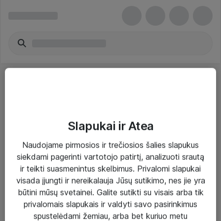
Slapukai ir Atea
Sprendimai ir paslaugos
Naudojame pirmosios ir trečiosios šalies slapukus
siekdami pagerinti vartotojo patirtį, analizuoti srautą
Paslaugos
ir teikti suasmenintus skelbimus. Privalomi slapukai
Sprendimai
visada įjungti ir nereikalauja Jūsų sutikimo, nes jie yra
būtini mūsų svetainei. Galite sutikti su visais arba tik
Įgyvendinti projektai
privalomais slapukais ir valdyti savo pasirinkimus
Atea ekspertų patarimai verslui
spustelėdami žemiau, arba bet kuriuo metu