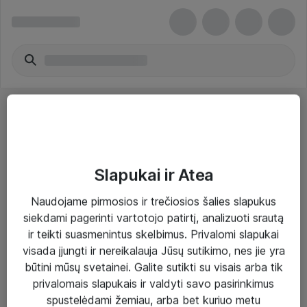
Slapukai ir Atea
Sprendimai ir paslaugos
Naudojame pirmosios ir trečiosios šalies slapukus
siekdami pagerinti vartotojo patirtį, analizuoti srautą
Paslaugos
ir teikti suasmenintus skelbimus. Privalomi slapukai
Sprendimai
visada įjungti ir nereikalauja Jūsų sutikimo, nes jie yra
būtini mūsų svetainei. Galite sutikti su visais arba tik
Įgyvendinti projektai
privalomais slapukais ir valdyti savo pasirinkimus
Atea ekspertų patarimai verslui
spustelėdami žemiau, arba bet kuriuo metu