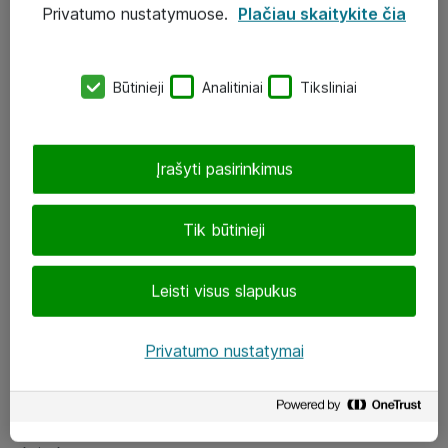
Privatumo nustatymuose.
Plačiau skaitykite čia
UAB „ATEA“
eShop@atea.lt
Būtinieji
Analitiniai
Tiksliniai
J. Rutkausko g. 6, Vilnius
Atea kontaktai
Įrašyti pasirinkimus
Aplankykite mus
Tik būtinieji
LinkedIn
Leisti visus slapukus
Facebook
Renginiai
Privatumo nustatymai
Apie Atea