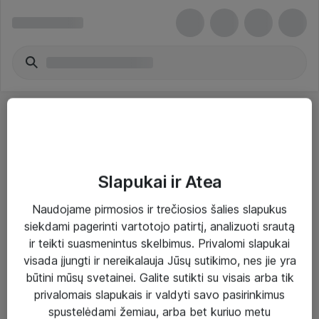
Slapukai ir Atea
Sprendimai ir paslaugos
Naudojame pirmosios ir trečiosios šalies slapukus
siekdami pagerinti vartotojo patirtį, analizuoti srautą
Paslaugos
ir teikti suasmenintus skelbimus. Privalomi slapukai
Sprendimai
visada įjungti ir nereikalauja Jūsų sutikimo, nes jie yra
būtini mūsų svetainei. Galite sutikti su visais arba tik
Įgyvendinti projektai
privalomais slapukais ir valdyti savo pasirinkimus
Atea ekspertų patarimai verslui
spustelėdami žemiau, arba bet kuriuo metu