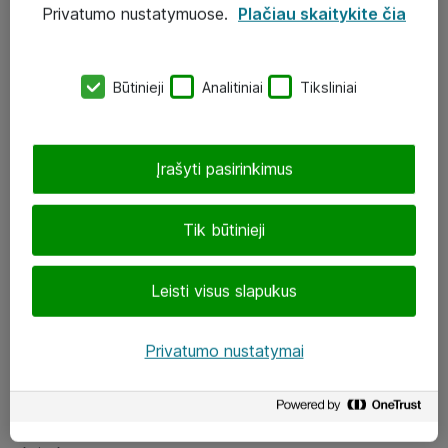
Privatumo nustatymuose.
Plačiau skaitykite čia
UAB „ATEA“
eShop@atea.lt
Būtinieji
Analitiniai
Tiksliniai
J. Rutkausko g. 6, Vilnius
Atea kontaktai
Įrašyti pasirinkimus
Aplankykite mus
Tik būtinieji
LinkedIn
Leisti visus slapukus
Facebook
Renginiai
Privatumo nustatymai
Apie Atea