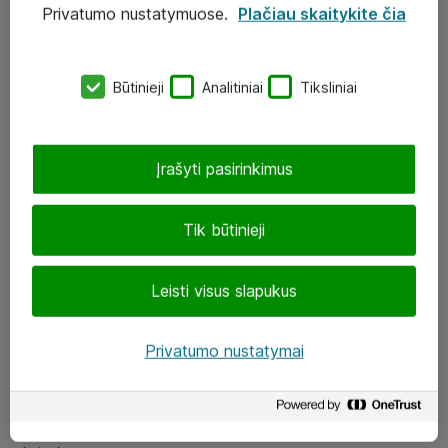
Privatumo nustatymuose.
Plačiau skaitykite čia
UAB „ATEA“
eShop@atea.lt
Būtinieji
Analitiniai
Tiksliniai
J. Rutkausko g. 6, Vilnius
Atea kontaktai
Įrašyti pasirinkimus
Aplankykite mus
Tik būtinieji
LinkedIn
Leisti visus slapukus
Facebook
Renginiai
Privatumo nustatymai
Apie Atea