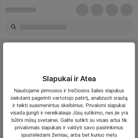
Slapukai ir Atea
Sprendimai ir paslaugos
Naudojame pirmosios ir trečiosios šalies slapukus
siekdami pagerinti vartotojo patirtį, analizuoti srautą
Paslaugos
ir teikti suasmenintus skelbimus. Privalomi slapukai
Sprendimai
visada įjungti ir nereikalauja Jūsų sutikimo, nes jie yra
būtini mūsų svetainei. Galite sutikti su visais arba tik
Įgyvendinti projektai
privalomais slapukais ir valdyti savo pasirinkimus
Atea ekspertų patarimai verslui
spustelėdami žemiau, arba bet kuriuo metu