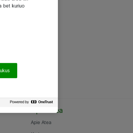
a bet kuriuo
pukus
Apie Atea
Apie Atea