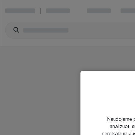
Naudojame pir
analizuoti s
nereikalauja Jūs