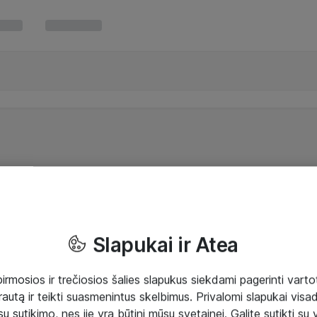
Slapukai ir Atea
mosios ir trečiosios šalies slapukus siekdami pagerinti vartot
rautą ir teikti suasmenintus skelbimus. Privalomi slapukai visada
ų sutikimo, nes jie yra būtini mūsų svetainei. Galite sutikti su 