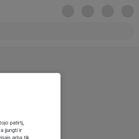
ojo patirtį,
 įjungti ir
visais arba tik