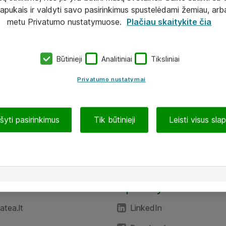
lapukais ir valdyti savo pasirinkimus spustelėdami žemiau, arb
metu Privatumo nustatymuose.
Plačiau skaitykite čia
Būtinieji
Analitiniai
Tiksliniai
Privatumo nustatymai
ašyti pasirinkimus
Tik būtinieji
Leisti visus sla
TEA“
Aplankykite mus
tea.lt
LinkedIn