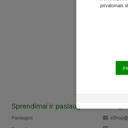
privalomais s
Įr
Sprendimai ir paslaugos
UAB „A
Paslaugos
eShop@a